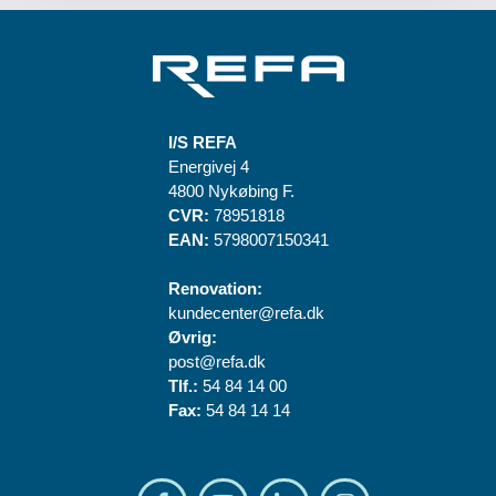
I/S REFA
Energivej 4
4800 Nykøbing F.
CVR:
78951818
EAN:
5798007150341
Renovation:
kundecenter@refa.dk
Øvrig:
post@refa.dk
Tlf.:
54 84 14 00
Fax:
54 84 14 14