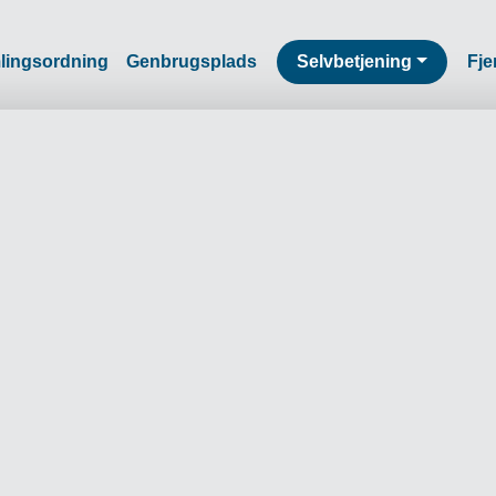
lingsordning
Genbrugsplads
Selvbetjening
Fje