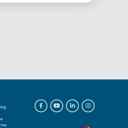
ning
me
arme