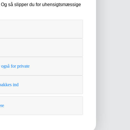
er. Og så slipper du for uhensigtsmæssige
også for private
 pakkes ind
ere