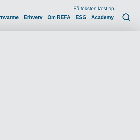
Få teksten læst op
rnvarme
Erhverv
Om REFA
ESG
Academy