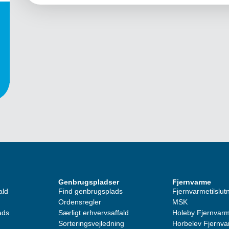
Genbrugspladser
Fjernvarme
ald
Find genbrugsplads
Fjernvarme­tilslut
Ordensregler
MSK
ads
Særligt erhvervsaffald
Holeby Fjernvar
Sorteringsvejledning
Horbelev Fjernv