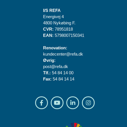
I/S REFA
Energivej 4
4800 Nykøbing F.
CVR:
78951818
EAN:
5798007150341
Renovation:
kundecenter@refa.dk
Øvrig:
post@refa.dk
Tlf.:
54 84 14 00
Fax:
54 84 14 14