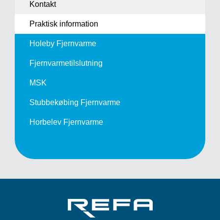
Kontakt
Praktisk information
Holeby Fjernvarme
Fjernvarme­tilslutning
MSK
Stubbekøbing Fjernvarme
Horbelev Fjernvarme