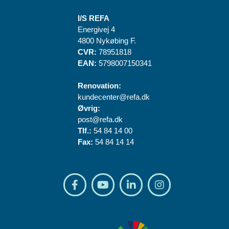
I/S REFA
Energivej 4
4800 Nykøbing F.
CVR:
78951818
EAN:
5798007150341
Renovation:
kundecenter@refa.dk
Øvrig:
post@refa.dk
Tlf.:
54 84 14 00
Fax:
54 84 14 14