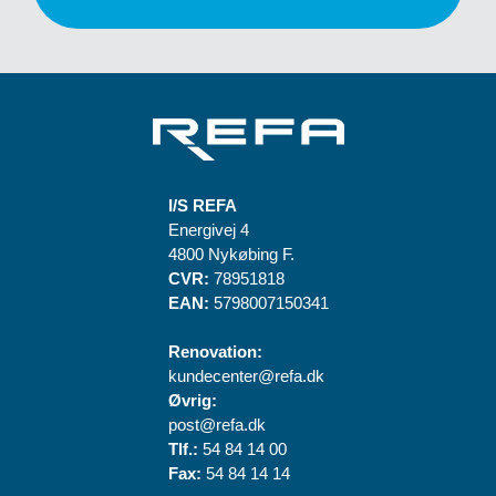
I/S REFA
Energivej 4
4800 Nykøbing F.
CVR:
78951818
EAN:
5798007150341
Renovation:
kundecenter@refa.dk
Øvrig:
post@refa.dk
Tlf.:
54 84 14 00
Fax:
54 84 14 14