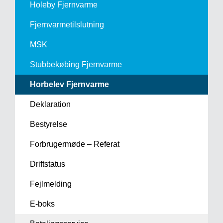
Holeby Fjernvarme
Fjernvarme­tilslutning
MSK
Stubbekøbing Fjernvarme
Horbelev Fjernvarme
Deklaration
Bestyrelse
Forbrugermøde – Referat
Driftstatus
Fejlmelding
E-boks