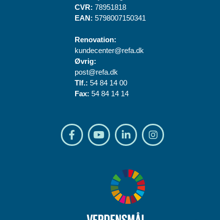
CVR:
78951818
EAN:
5798007150341
Renovation:
kundecenter@refa.dk
Øvrig:
post@refa.dk
Tlf.:
54 84 14 00
Fax:
54 84 14 14