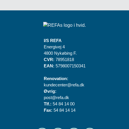
I/S REFA
Energivej 4
4800 Nykøbing F.
CVR:
78951818
EAN:
5798007150341
Renovation:
kundecenter@refa.dk
Øvrig:
post@refa.dk
Tlf.:
54 84 14 00
Fax:
54 84 14 14