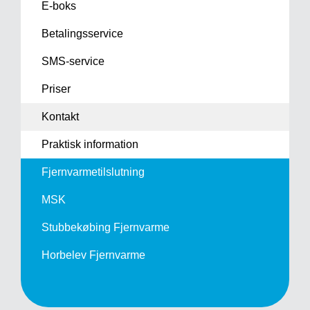
E-boks
Betalingsservice
SMS-service
Priser
Kontakt
Praktisk information
Fjernvarme­tilslutning
MSK
Stubbekøbing Fjernvarme
Horbelev Fjernvarme