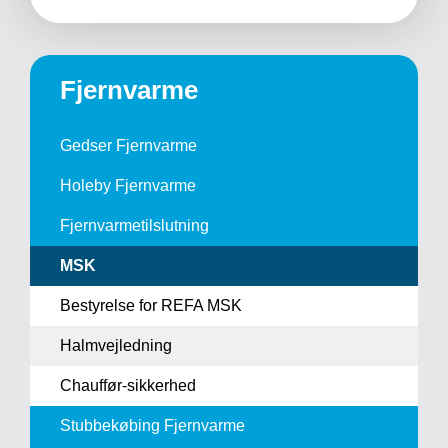
Fjernvarme
Gedser Fjernvarme
Holeby Fjernvarme
Fjernvarme­tilslutning
MSK
Bestyrelse for REFA MSK
Halmvejledning
Chauffør-sikkerhed
Stubbekøbing Fjernvarme