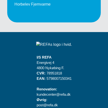
Horbelev Fjernvarme
I/S REFA
Energivej 4
4800 Nykøbing F.
CVR:
78951818
EAN:
5798007150341
Renovation:
kundecenter@refa.dk
Øvrig:
post@refa.dk