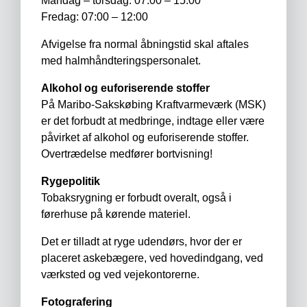
Mandag – torsdag: 07.00 – 15.00
Fredag: 07:00 – 12:00
Afvigelse fra normal åbningstid skal aftales
med halmhåndteringspersonalet.
Alkohol og euforiserende stoffer
På Maribo-Sakskøbing Kraftvarmeværk (MSK)
er det forbudt at medbringe, indtage eller være
påvirket af alkohol og euforiserende stoffer.
Overtrædelse medfører bortvisning!
Rygepolitik
Tobaksrygning er forbudt overalt, også i
førerhuse på kørende materiel.
Det er tilladt at ryge udendørs, hvor der er
placeret askebægere, ved hoved­indgang, ved
værksted og ved vejekontorerne.
Fotografering