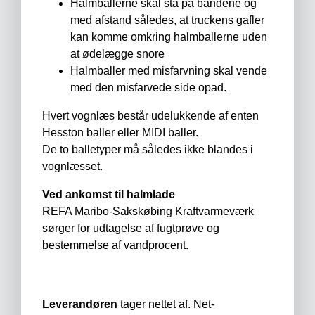
Halmballerne skal stå på båndene og
med afstand således, at truckens gafler
kan komme omkring halmballerne uden
at ødelægge snore
Halmballer med misfarvning skal vende
med den misfarvede side opad.
Hvert vognlæs består udelukkende af enten
Hesston baller eller MIDI baller.
De to balletyper må således ikke blandes i
vognlæsset.
Ved ankomst til halmlade
REFA Maribo-Sakskøbing Kraftvarmeværk
sørger for udtagelse af fugtprøve og
bestemmelse af vandprocent.
Leverandøren
tager nettet af. Net-